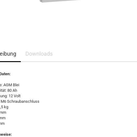
eibung
Downloads
Daten:
e: AGM Blei
tät: 80 Ah
ung: 12 Volt
: M6 Schraubanschluss
,5 kg
0 mm
7 mm
 mm
nweise: