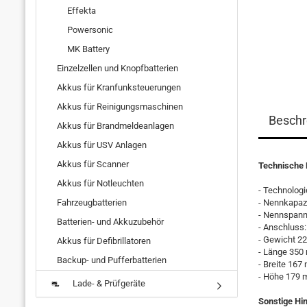
Effekta
Powersonic
MK Battery
Einzelzellen und Knopfbatterien
Akkus für Kranfunksteuerungen
Akkus für Reinigungsmaschinen
Beschr
Akkus für Brandmeldeanlagen
Akkus für USV Anlagen
Akkus für Scanner
Technische 
Akkus für Notleuchten
- Technologi
Fahrzeugbatterien
- Nennkapazi
- Nennspann
Batterien- und Akkuzubehör
- Anschluss
- Gewicht 22
Akkus für Defibrillatoren
- Länge 35
Backup- und Pufferbatterien
- Breite 16
- Höhe 179
Lade- & Prüfgeräte
Sonstige Hi