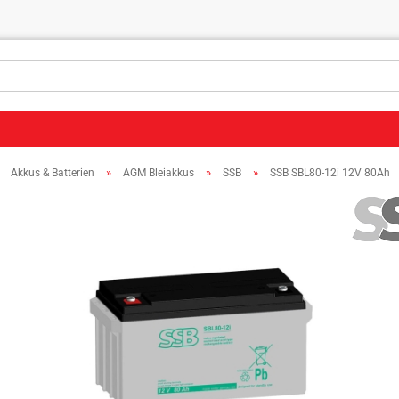
»
»
»
»
Akkus & Batterien
AGM Bleiakkus
SSB
SSB SBL80-12i 12V 80Ah