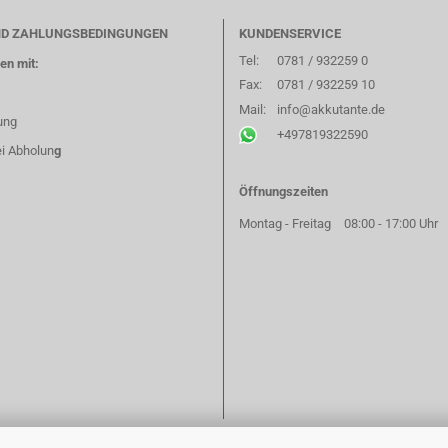
ND ZAHLUNGSBEDINGUNGEN
KUNDENSERVICE
Tel:
0781 / 932259 0
en mit:
Fax:
0781 / 932259 10
Mail:
info@akkutante.de
ung
+497819322590
i Abholun
g
Öffnungszeiten
Montag - Freitag
08:00 - 17:00 Uhr