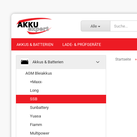
Alle
AKKUS & BATTERIEN
LADE- & PRÜFGERÄTE
Startseite
Akkus & Batterien
AGM Bleiakkus
+Maxx-
Long
SSB
Sunbattery
Yuasa
Fiamm
Multipower