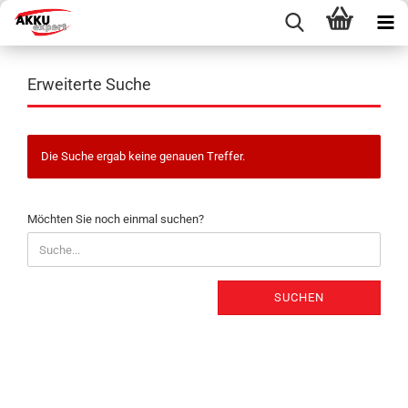
Erweiterte Suche
Die Suche ergab keine genauen Treffer.
MÖCHTEN
Möchten Sie noch einmal suchen?
SIE
NOCH
EINMAL
SUCHEN?
SUCHEN