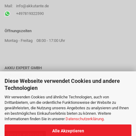
Mail:
info@akkutante.de
+497819322590
Öffnungszeiten
Montag - Freitag
08:00 - 17:00 Uhr
AKKU EXPERT GMBH
Hildastraße 73a
Diese Webseite verwendet Cookies und andere
77654 Offenburg
Technologien
Geschäftsführer:
Mareike Jobst
Wir verwenden Cookies und ähnliche Technologien, auch von
Sitz der Gesellschaft:
Offenburg
Drittanbietern, um die ordentliche Funktionsweise der Website zu
Handelsregister:
Freiburg im Breisgau HRB 715018
gewährleisten, die Nutzung unseres Angebotes zu analysieren und Ihnen
USt-Id Nr.:
DE815642692
ein bestmögliches Einkaufserlebnis bieten zu können. Weitere
Informationen finden Sie in unserer
Datenschutzerklärung
.
Alle Akzeptieren
Vertrag widerrufen